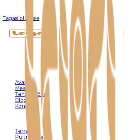
Kahjuks pole sellist postitust olemas või see on
eemaldatud.
Tagasi blogisse
Täispuidust eritellimusmööbel, terrassid ja
varjualused – meistritöö Harjumaal alates 1992.
KLIENDILE
Avaleht
Meist
Tehtud tööd
Blogi
Kontakt
TEENUSED
Terrassid
Puitmööbel