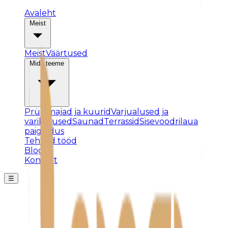
Avaleht
Meist
Meist
Väärtused
Mida teeme
Prügimajad ja kuurid
Varjualused ja
varikatused
Saunad
Terrassid
Sisevoodrilaua
paigaldus
Tehtud tööd
Blogi
Kontakt
☰
Posti ei leitud