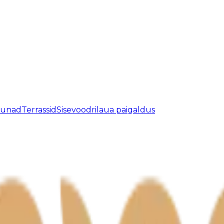
aunad
Terrassid
Sisevoodrilaua paigaldus
atud.