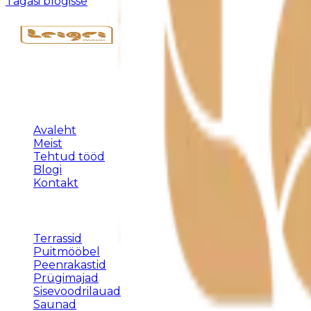
Tagasi blogisse
Täispuidust eritellimusmööbel, terrassid ja varjualused 
KLIENDILE
Avaleht
Meist
Tehtud tööd
Blogi
Kontakt
TEENUSED
Terrassid
Puitmööbel
Peenrakastid
Prügimajad
Sisevoodrilauad
Saunad