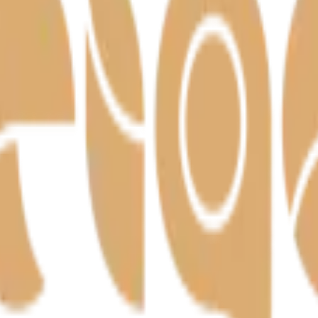
– meistritöö Harjumaal alates 1992.