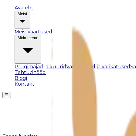
Avaleht
Meist
Meist
Väärtused
Mida teeme
Prügimajad ja kuurid
Varjualused ja varikatused
S
Tehtud tööd
Blogi
Kontakt
☰
Posti ei leitud
Kahjuks pole sellist postitust olemas või see on eemald