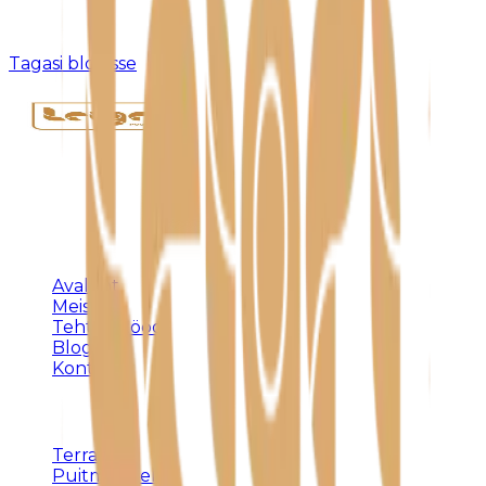
Kahjuks pole sellist postitust olemas või see on
eemaldatud.
Tagasi blogisse
Täispuidust eritellimusmööbel, terrassid ja
varjualused – meistritöö Harjumaal alates 1992.
KLIENDILE
Avaleht
Meist
Tehtud tööd
Blogi
Kontakt
TEENUSED
Terrassid
Puitmööbel