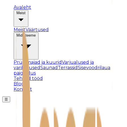
Avaleht
Meist
Meist
Väärtused
Mida teeme
Prügimajad ja kuurid
Varjualused ja
varikatused
Saunad
Terrassid
Sisevoodrilaua
paigaldus
Tehtud tööd
Blogi
Kontakt
☰
Posti ei leitud