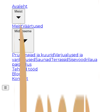
Avaleht
Meist
Meist
Väärtused
Mida teeme
Prügimajad ja kuurid
Varjualused ja
varikatused
Saunad
Terrassid
Sisevoodrilaua
paigaldus
Tehtud tööd
Blogi
Kontakt
☰
Posti ei leitud