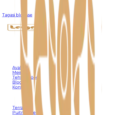
Kahjuks pole sellist postitust olemas või see on
eemaldatud.
Tagasi blogisse
Täispuidust eritellimusmööbel, terrassid ja
varjualused – meistritöö Harjumaal alates 1992.
KLIENDILE
Avaleht
Meist
Tehtud tööd
Blogi
Kontakt
TEENUSED
Terrassid
Puitmööbel