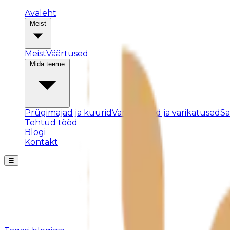
Avaleht
Meist
Meist
Väärtused
Mida teeme
Prügimajad ja kuurid
Varjualused ja varikatused
S
Tehtud tööd
Blogi
Kontakt
☰
Posti ei leitud
Kahjuks pole sellist postitust olemas või see on eemald