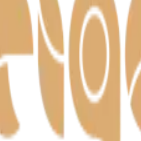
– meistritöö Harjumaal alates 1992.