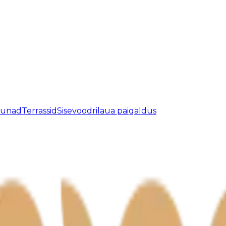
aunad
Terrassid
Sisevoodrilaua paigaldus
atud.