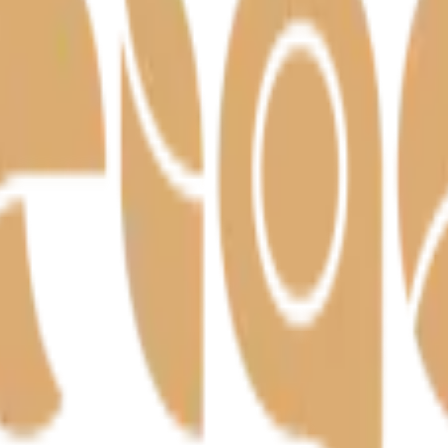
– meistritöö Harjumaal alates 1992.