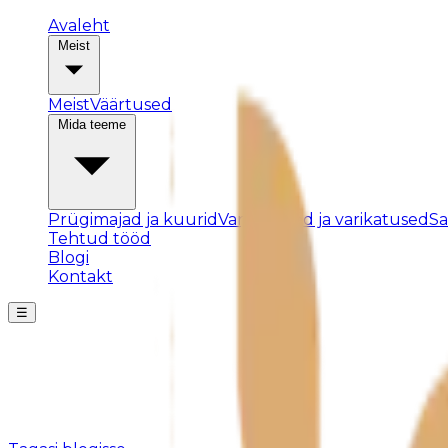
Avaleht
Meist
Meist
Väärtused
Mida teeme
Prügimajad ja kuurid
Varjualused ja varikatused
S
Tehtud tööd
Blogi
Kontakt
☰
Posti ei leitud
Kahjuks pole sellist postitust olemas või see on eemald