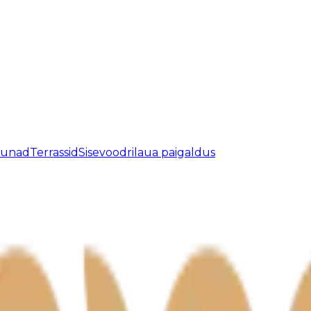
aunad
Terrassid
Sisevoodrilaua paigaldus
atud.