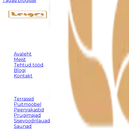
Tagasi blogisse
Täispuidust eritellimusmööbel, terrassid ja varjualused 
KLIENDILE
Avaleht
Meist
Tehtud tööd
Blogi
Kontakt
TEENUSED
Terrassid
Puitmööbel
Peenrakastid
Prügimajad
Sisevoodrilauad
Saunad