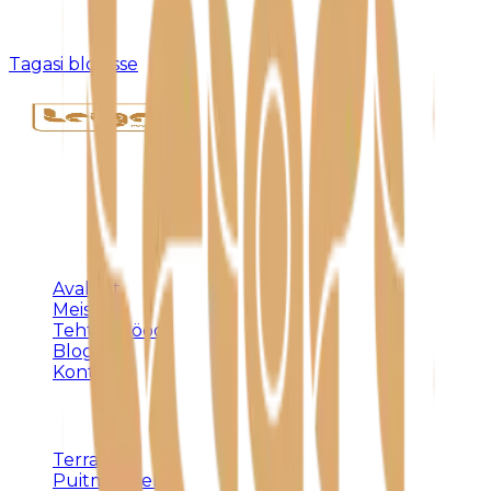
Kahjuks pole sellist postitust olemas või see on
eemaldatud.
Tagasi blogisse
Täispuidust eritellimusmööbel, terrassid ja
varjualused – meistritöö Harjumaal alates 1992.
KLIENDILE
Avaleht
Meist
Tehtud tööd
Blogi
Kontakt
TEENUSED
Terrassid
Puitmööbel