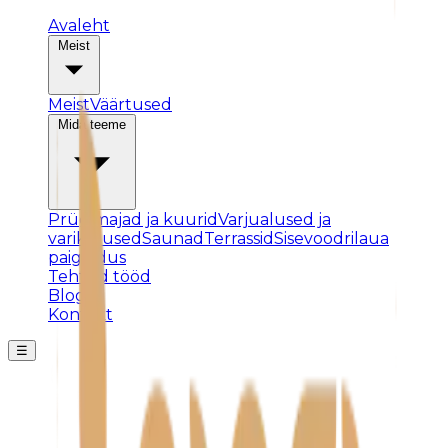
Avaleht
Meist
Meist
Väärtused
Mida teeme
Prügimajad ja kuurid
Varjualused ja
varikatused
Saunad
Terrassid
Sisevoodrilaua
paigaldus
Tehtud tööd
Blogi
Kontakt
☰
Posti ei leitud