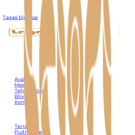
Kahjuks pole sellist postitust olemas või see on
eemaldatud.
Tagasi blogisse
Täispuidust eritellimusmööbel, terrassid ja
varjualused – meistritöö Harjumaal alates 1992.
KLIENDILE
Avaleht
Meist
Tehtud tööd
Blogi
Kontakt
TEENUSED
Terrassid
Puitmööbel