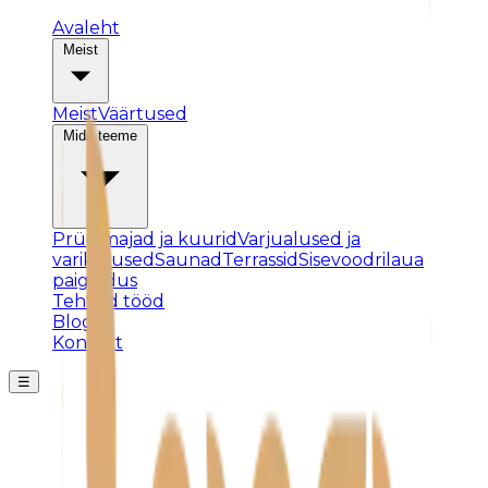
Avaleht
Meist
Meist
Väärtused
Mida teeme
Prügimajad ja kuurid
Varjualused ja
varikatused
Saunad
Terrassid
Sisevoodrilaua
paigaldus
Tehtud tööd
Blogi
Kontakt
☰
Posti ei leitud