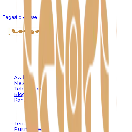
Kahjuks pole sellist postitust olemas või see on
eemaldatud.
Tagasi blogisse
Täispuidust eritellimusmööbel, terrassid ja
varjualused – meistritöö Harjumaal alates 1992.
KLIENDILE
Avaleht
Meist
Tehtud tööd
Blogi
Kontakt
TEENUSED
Terrassid
Puitmööbel