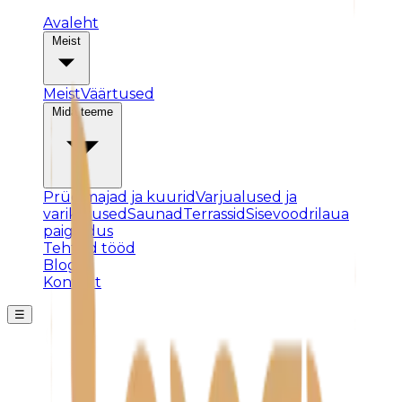
Avaleht
Meist
Meist
Väärtused
Mida teeme
Prügimajad ja kuurid
Varjualused ja
varikatused
Saunad
Terrassid
Sisevoodrilaua
paigaldus
Tehtud tööd
Blogi
Kontakt
☰
Posti ei leitud