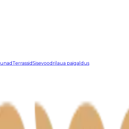
aunad
Terrassid
Sisevoodrilaua paigaldus
atud.