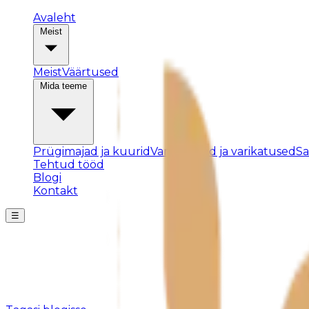
Avaleht
Meist
Meist
Väärtused
Mida teeme
Prügimajad ja kuurid
Varjualused ja varikatused
S
Tehtud tööd
Blogi
Kontakt
☰
Posti ei leitud
Kahjuks pole sellist postitust olemas või see on eemald