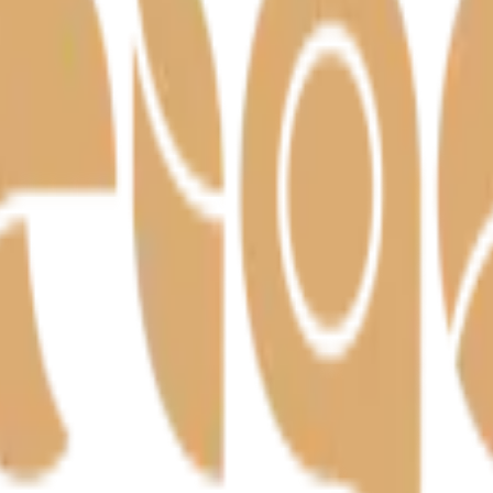
– meistritöö Harjumaal alates 1992.