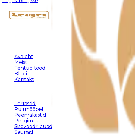
Tagasi blogisse
Täispuidust eritellimusmööbel, terrassid ja varjualused 
KLIENDILE
Avaleht
Meist
Tehtud tööd
Blogi
Kontakt
TEENUSED
Terrassid
Puitmööbel
Peenrakastid
Prügimajad
Sisevoodrilauad
Saunad