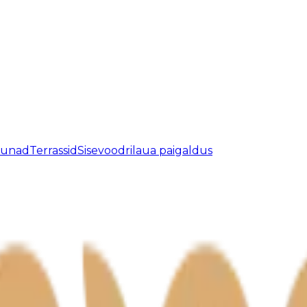
aunad
Terrassid
Sisevoodrilaua paigaldus
atud.