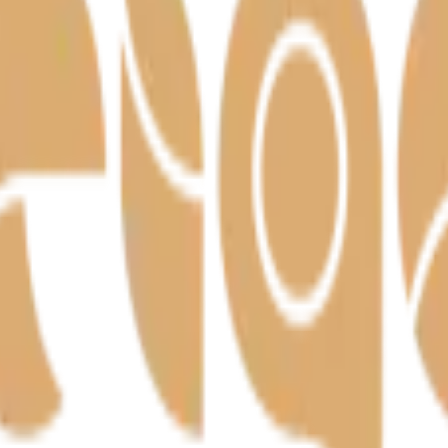
– meistritöö Harjumaal alates 1992.