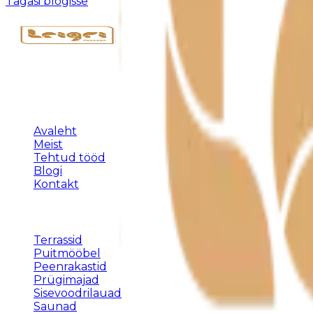
Tagasi blogisse
Täispuidust eritellimusmööbel, terrassid ja varjualused 
KLIENDILE
Avaleht
Meist
Tehtud tööd
Blogi
Kontakt
TEENUSED
Terrassid
Puitmööbel
Peenrakastid
Prügimajad
Sisevoodrilauad
Saunad