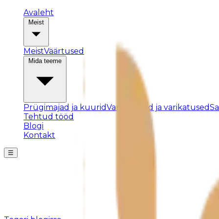
Avaleht
Meist
Meist
Väärtused
Mida teeme
Prügimajad ja kuurid
Varjualused ja varikatused
S
Tehtud tööd
Blogi
Kontakt
☰
Posti ei leitud
Kahjuks pole sellist postitust olemas või see on eemald