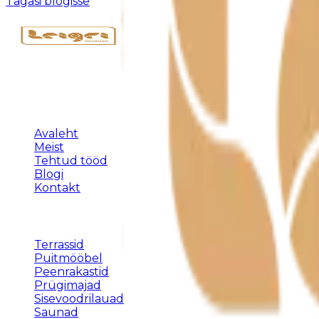
Tagasi blogisse
Täispuidust eritellimusmööbel, terrassid ja varjualused 
KLIENDILE
Avaleht
Meist
Tehtud tööd
Blogi
Kontakt
TEENUSED
Terrassid
Puitmööbel
Peenrakastid
Prügimajad
Sisevoodrilauad
Saunad