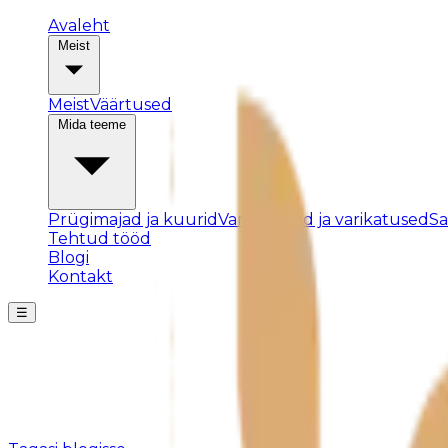
Avaleht
Meist
Meist
Väärtused
Mida teeme
Prügimajad ja kuurid
Varjualused ja varikatused
S
Tehtud tööd
Blogi
Kontakt
☰
Posti ei leitud
Kahjuks pole sellist postitust olemas või see on eemald