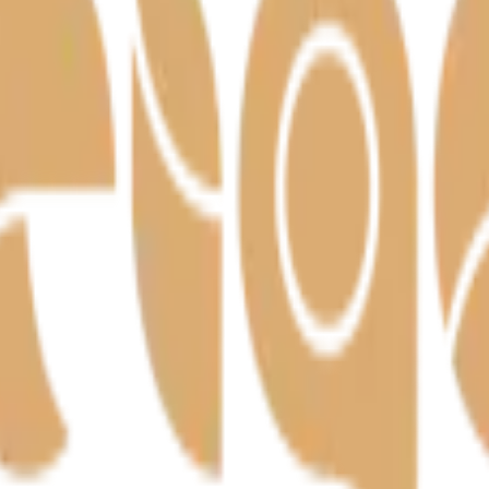
– meistritöö Harjumaal alates 1992.