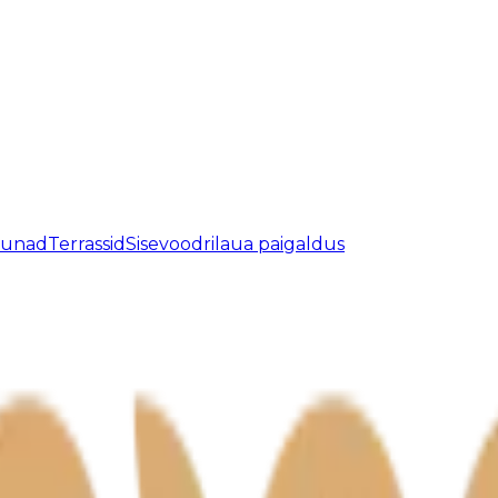
aunad
Terrassid
Sisevoodrilaua paigaldus
atud.