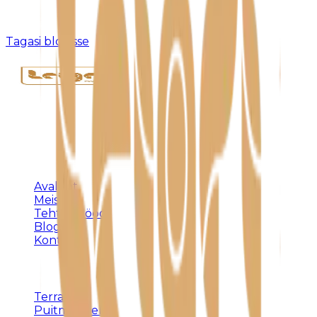
Kahjuks pole sellist postitust olemas või see on
eemaldatud.
Tagasi blogisse
Täispuidust eritellimusmööbel, terrassid ja
varjualused – meistritöö Harjumaal alates 1992.
KLIENDILE
Avaleht
Meist
Tehtud tööd
Blogi
Kontakt
TEENUSED
Terrassid
Puitmööbel