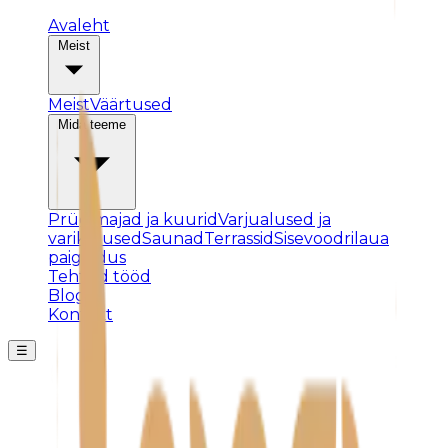
Avaleht
Meist
Meist
Väärtused
Mida teeme
Prügimajad ja kuurid
Varjualused ja
varikatused
Saunad
Terrassid
Sisevoodrilaua
paigaldus
Tehtud tööd
Blogi
Kontakt
☰
Posti ei leitud