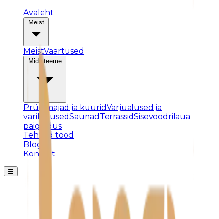
Avaleht
Meist
Meist
Väärtused
Mida teeme
Prügimajad ja kuurid
Varjualused ja
varikatused
Saunad
Terrassid
Sisevoodrilaua
paigaldus
Tehtud tööd
Blogi
Kontakt
☰
Posti ei leitud