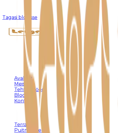
Kahjuks pole sellist postitust olemas või see on
eemaldatud.
Tagasi blogisse
Täispuidust eritellimusmööbel, terrassid ja
varjualused – meistritöö Harjumaal alates 1992.
KLIENDILE
Avaleht
Meist
Tehtud tööd
Blogi
Kontakt
TEENUSED
Terrassid
Puitmööbel