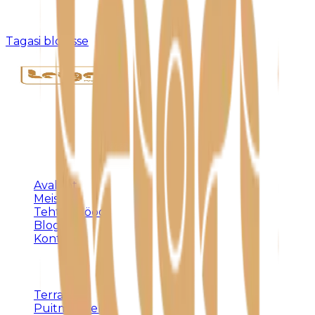
Kahjuks pole sellist postitust olemas või see on
eemaldatud.
Tagasi blogisse
Täispuidust eritellimusmööbel, terrassid ja
varjualused – meistritöö Harjumaal alates 1992.
KLIENDILE
Avaleht
Meist
Tehtud tööd
Blogi
Kontakt
TEENUSED
Terrassid
Puitmööbel