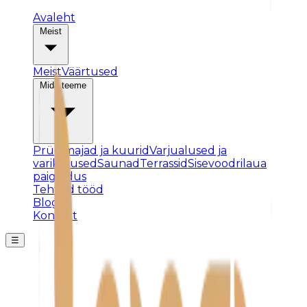
Avaleht
Meist
Meist
Väärtused
Mida teeme
Prügimajad ja kuurid
Varjualused ja
varikatused
Saunad
Terrassid
Sisevoodrilaua
paigaldus
Tehtud tööd
Blogi
Kontakt
☰
Posti ei leitud