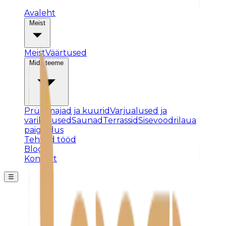
Avaleht
Meist
Meist
Väärtused
Mida teeme
Prügimajad ja kuurid
Varjualused ja
varikatused
Saunad
Terrassid
Sisevoodrilaua
paigaldus
Tehtud tööd
Blogi
Kontakt
☰
Posti ei leitud