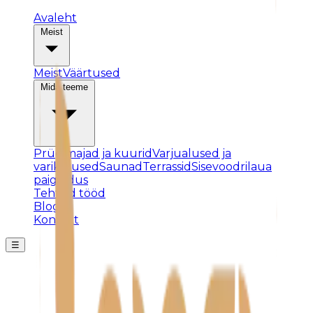
Avaleht
Meist
Meist
Väärtused
Mida teeme
Prügimajad ja kuurid
Varjualused ja
varikatused
Saunad
Terrassid
Sisevoodrilaua
paigaldus
Tehtud tööd
Blogi
Kontakt
☰
Posti ei leitud