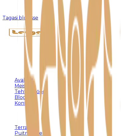
Kahjuks pole sellist postitust olemas või see on
eemaldatud.
Tagasi blogisse
Täispuidust eritellimusmööbel, terrassid ja
varjualused – meistritöö Harjumaal alates 1992.
KLIENDILE
Avaleht
Meist
Tehtud tööd
Blogi
Kontakt
TEENUSED
Terrassid
Puitmööbel