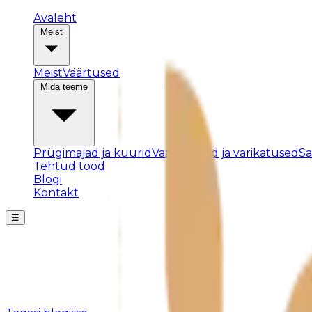
Avaleht
Meist
Meist
Väärtused
Mida teeme
Prügimajad ja kuurid
Varjualused ja varikatused
S
Tehtud tööd
Blogi
Kontakt
☰
Posti ei leitud
Kahjuks pole sellist postitust olemas või see on eemald