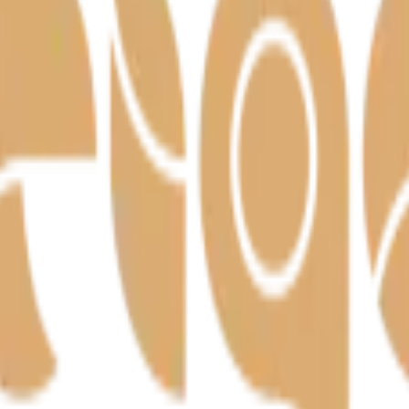
– meistritöö Harjumaal alates 1992.