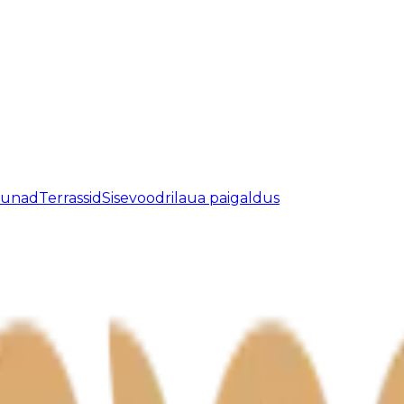
aunad
Terrassid
Sisevoodrilaua paigaldus
atud.