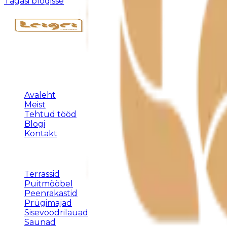
Tagasi blogisse
Täispuidust eritellimusmööbel, terrassid ja varjualused 
KLIENDILE
Avaleht
Meist
Tehtud tööd
Blogi
Kontakt
TEENUSED
Terrassid
Puitmööbel
Peenrakastid
Prügimajad
Sisevoodrilauad
Saunad