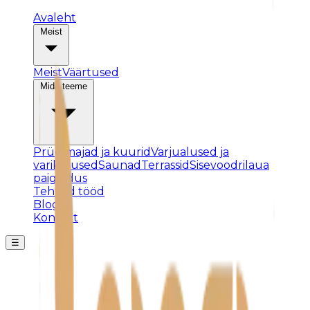
Avaleht
Meist
Meist
Väärtused
Mida teeme
Prügimajad ja kuurid
Varjualused ja
varikatused
Saunad
Terrassid
Sisevoodrilaua
paigaldus
Tehtud tööd
Blogi
Kontakt
☰
Posti ei leitud