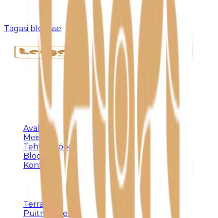
Kahjuks pole sellist postitust olemas või see on
eemaldatud.
Tagasi blogisse
Täispuidust eritellimusmööbel, terrassid ja
varjualused – meistritöö Harjumaal alates 1992.
KLIENDILE
Avaleht
Meist
Tehtud tööd
Blogi
Kontakt
TEENUSED
Terrassid
Puitmööbel