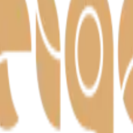
– meistritöö Harjumaal alates 1992.