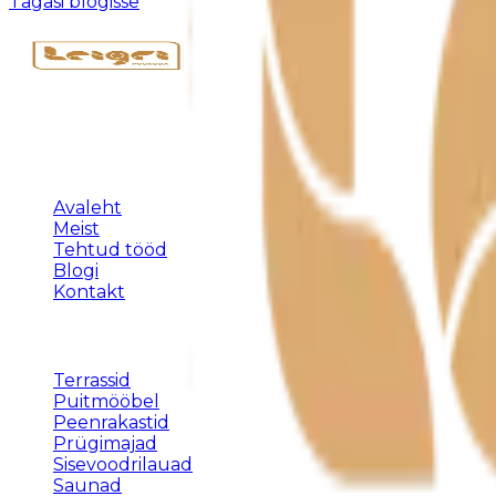
Tagasi blogisse
Täispuidust eritellimusmööbel, terrassid ja varjualused 
KLIENDILE
Avaleht
Meist
Tehtud tööd
Blogi
Kontakt
TEENUSED
Terrassid
Puitmööbel
Peenrakastid
Prügimajad
Sisevoodrilauad
Saunad