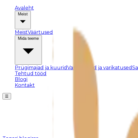
Avaleht
Meist
Meist
Väärtused
Mida teeme
Prügimajad ja kuurid
Varjualused ja varikatused
S
Tehtud tööd
Blogi
Kontakt
☰
Posti ei leitud
Kahjuks pole sellist postitust olemas või see on eemald