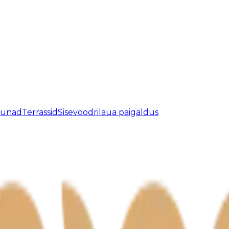
aunad
Terrassid
Sisevoodrilaua paigaldus
atud.