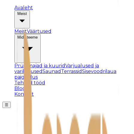
Avaleht
Meist
Meist
Väärtused
Mida teeme
Prügimajad ja kuurid
Varjualused ja
varikatused
Saunad
Terrassid
Sisevoodrilaua
paigaldus
Tehtud tööd
Blogi
Kontakt
☰
Posti ei leitud