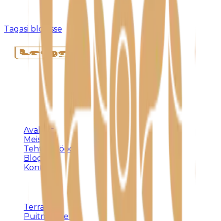
Kahjuks pole sellist postitust olemas või see on
eemaldatud.
Tagasi blogisse
Täispuidust eritellimusmööbel, terrassid ja
varjualused – meistritöö Harjumaal alates 1992.
KLIENDILE
Avaleht
Meist
Tehtud tööd
Blogi
Kontakt
TEENUSED
Terrassid
Puitmööbel