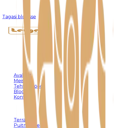
Kahjuks pole sellist postitust olemas või see on
eemaldatud.
Tagasi blogisse
Täispuidust eritellimusmööbel, terrassid ja
varjualused – meistritöö Harjumaal alates 1992.
KLIENDILE
Avaleht
Meist
Tehtud tööd
Blogi
Kontakt
TEENUSED
Terrassid
Puitmööbel