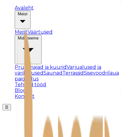
Avaleht
Meist
Meist
Väärtused
Mida teeme
Prügimajad ja kuurid
Varjualused ja
varikatused
Saunad
Terrassid
Sisevoodrilaua
paigaldus
Tehtud tööd
Blogi
Kontakt
☰
Posti ei leitud